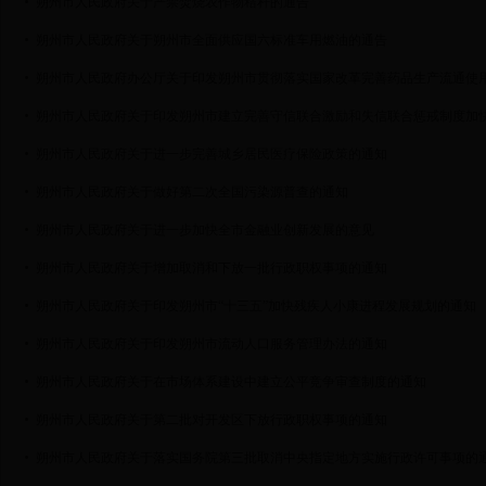
朔州市人民政府关于严禁焚烧农作物秸秆的通告
朔州市人民政府关于朔州市全面供应国六标准车用燃油的通告
朔州市人民政府办公厅关于印发朔州市贯彻落实国家改革完善药品生产流通使
朔州市人民政府关于进一步完善城乡居民医疗保险政策的通知
朔州市人民政府关于做好第二次全国污染源普查的通知
朔州市人民政府关于进一步加快全市金融业创新发展的意见
朔州市人民政府关于增加取消和下放一批行政职权事项的通知
朔州市人民政府关于印发朔州市“十三五”加快残疾人小康进程发展规划的通知
朔州市人民政府关于印发朔州市流动人口服务管理办法的通知
朔州市人民政府关于在市场体系建设中建立公平竞争审查制度的通知
朔州市人民政府关于第二批对开发区下放行政职权事项的通知
朔州市人民政府关于落实国务院第三批取消中央指定地方实施行政许可事项的