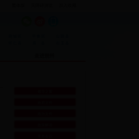
繁体版
无障碍浏览
加入收藏
·
·
朔城区
平鲁区
山阴县
·
·
怀仁县
应 县
右玉县
走进朔州
领导之窗
政府文件
政办文件
政策解读
常务会议