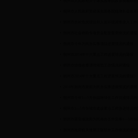
朔州市人民政府关于落实国务院政策措施存在
朔州市人民政府贯彻落实国务院稳增长促改革
朔州市农村危房现状和人居环境调查录入工作
朔州市社会救助专项资金配套督查情况的通报
朔州市今年为民办实事项目进展情况的通报
朔州市2014年十大重点工程进展情况的通报
朔州市涉煤收费清理规范工作情况的通报
朔州市2014年十大重点工程进展情况的通报
2014年朔州市政府为民办实事进展情况的通报
朔州市今年1—5月份园林绿化工作完成情况的
朔州市1—5月份城市建设重点工程推进情况的
朔州市落实省政府为民再办五件实事1—5月份
朔州市政府机关使用正版软件工作情况的通报