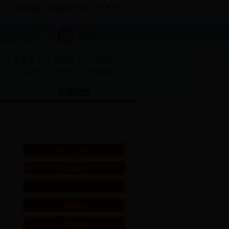
繁体版
无障碍浏览
加入收藏
·
·
朔城区
平鲁区
山阴县
·
·
怀仁县
应 县
右玉县
走进朔州
领导之窗
政府文件
政办文件
政策解读
常务会议