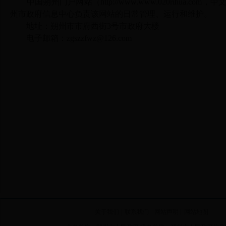
中国朔州门户网站（
http://www.www.020rihua.com
，中文
州市政府信息中心负责该网站的日常管理、运行和维护。
地址：朔州市市府西街3号市政府大楼
电子邮箱：
zgszzfwz@126.com
关于我们
|
联系我们
|
网站声明
|
网站地图