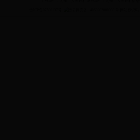
主办单位：朔州市人民政府 承办单位：朔州市人民政府信息
晋ICP备07500137号
晋公网安备 14060202000030 号
网站标识码 14