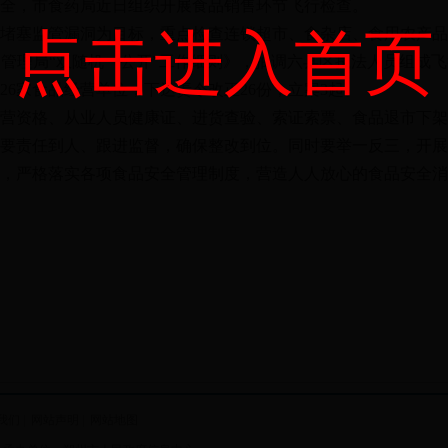
，市食药局近日组织开展食品销售环节飞行检查。
塞监管漏洞为目标，重点检查连锁超市、食杂店、食用农产品
点击进入首页
管理局“双随机一公开”工作细则》，抽调六县区执法人员组成
6家食品经营单位，下达责令改正26份，立案3起。
资格、从业人员健康证、进货查验、索证索票、食品退市下架
要责任到人、跟进监督，确保整改到位。同时要举一反三，开展
，严格落实各项食品安全管理制度，营造人人放心的食品安全消
我们
|
网站声明
|
网站地图