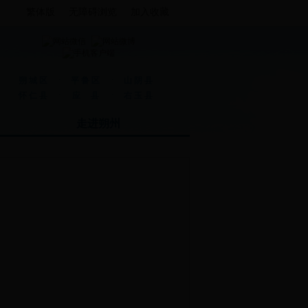
繁体版
无障碍浏览
加入收藏
·
·
朔城区
平鲁区
山阴县
·
·
怀仁县
应 县
右玉县
走进朔州