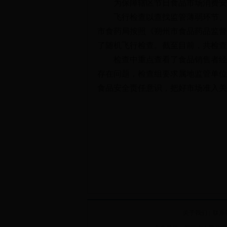
为保障辖区节日食品市场消费安全
飞行检查以查找监管薄弱环节、堵
市食药局按照《朔州市食品药品监督
了随机飞行检查。截至目前，共检查2
检查中重点查看了食品销售者经营
存在问题，检查组要求属地监管单位
食品安全责任意识，把好市场准入关
关于我们
|
联系