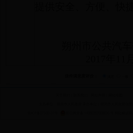
提供安全、方便、快
朔州市公共汽车交
2017年11月
信件满意度评价：
满意
一般
关于我们
|
联系我们
|
网站声明
|
网站地图
主办单位：朔州市人民政府 承办单位：朔州市人民政府信息
晋ICP备07500137号
晋公网安备 14060202000030 号
网站标识码 14