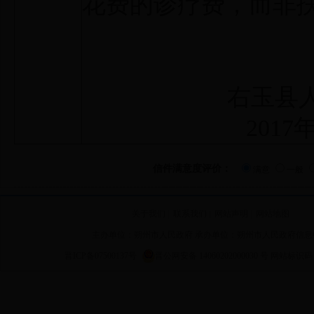
花费的诊疗费，而非
右玉县人民政
2017年11
信件满意度评价：
满意
一般
关于我们
|
联系我们
|
网站声明
|
网站地图
主办单位：朔州市人民政府 承办单位：朔州市人民政府信息
晋ICP备07500137号
晋公网安备 14060202000030 号
网站标识码 14