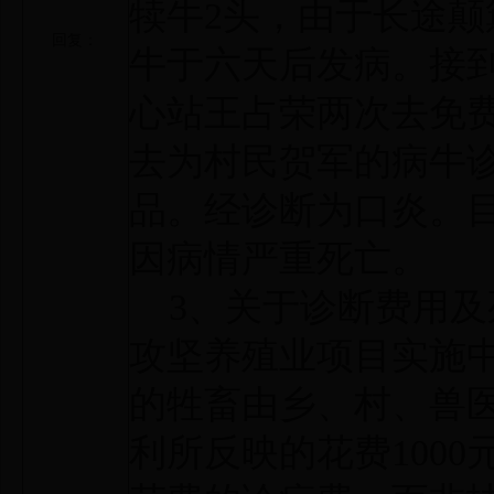
犊牛2头，由于长途颠
回复：
牛于六天后发病。接
心站王占荣两次去免
去为村民贺军的病牛
品。经诊断为口炎。
因病情严重死亡。
3、关于诊断费用及
攻坚养殖业项目实施
的牲畜由乡、村、兽
利所反映的花费100