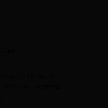
投诉请求的；
不得捏造、歪曲事实，诽谤、诬告、
、经济等个人问题，与政府职责无关
范。