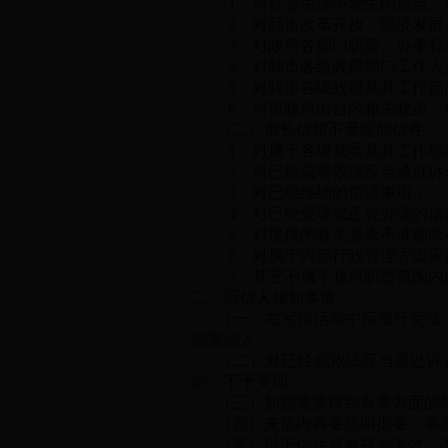
1．对社会生活中发生的热点、难
2．对我市改革开放、经济发展、
3．对政府各部门职责、办事程序
4．对我市各级政府部门工作人员
5．对我市各级政府及其工作部
6．对市政府出台的相关政策、
（二）市长信箱不受理的信件：
1．对属于各级党委及其工作部门
2．对已经或者依法应当通过诉讼
3．对已经终结的信访事项；
4．对已经受理或正在办理的信访
5．对提供的有关要素不准确或不
6．对属于内部行政管理方面应
7．其它不属于政府职责范围内
二、写信人须知事项
（一）在写信活动中应遵守宪法、
陷害他人。
（二）对已经或依法应当通过诉讼
的，不予受理。
（三）如您需要得到有关方面的答
（四）来信内容要简明扼要，事实
（五）以下信件将被视为无效，不