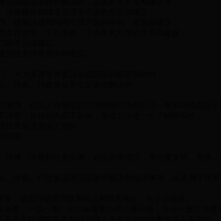
点问题需要政府解决的，以及有关意见和建议等；
市政建设和城市管理等方面的意见和建议；
、政策法规和招商引资方面的咨询、意见和建议；
工作效率、工作质量、工作作风方面的意见和建议；
门的意见或建议；
规范性文件等咨询和建议。
、人大及其常务委员会或部队职权范围内的；
、仲裁、行政复议等法定途径解决的；
事项，信访人在规定的办理期限内仍然以同一事实和理由提出
详尽，反映的内容不具体，造成无法进一步了解核实的；
按正常渠道逐级汇报的；
的问题。
法律、法规和社会公德，如实反映情况，用语要文明、友善，
、仲裁、行政复议等法定途径解决的信访事项，以及属于民事
复，请您详细填写联系电话和联系地址、电子信箱等。
清楚，一信一事。信件标题要点明主要问题，符合一般文书规
再进入处理程序,本栏目管理人员有权对信件删改并不再告知。