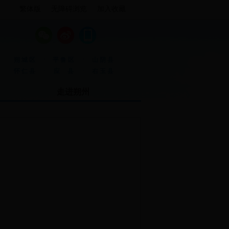
繁体版
无障碍浏览
加入收藏
·
·
朔城区
平鲁区
山阴县
·
·
怀仁县
应 县
右玉县
走进朔州