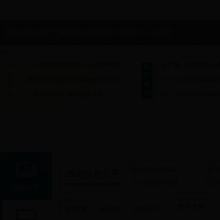
陈振亮在市气象局和森林防火指挥中心调研
专
学习宣传贯彻党的十九大精神专栏
听广播：朔州之声 交
题
省第三环境保护督察组督察朔州专栏
2017.12.28朔州新闻联
专
《网络安全法》宣传普及专栏
2017.12.27朔州新闻联
栏
信息公开规定
政府信息公开
信息公开目录
王安庞陈振亮带队督查市本级、朔城区重点项目建设情
政府文件
领导之窗
政府文件
政办文件