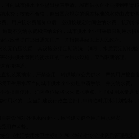
可向城市供水企业提出校表申请。城市供水企业自接到申请15
纳水费；校验不合格，超出国家规定的误差标准的水费由城市供
。用户接水费通知单后，必须按规定时间缴纳水费，接到水费通
；逾期不交纳水费和滞纳金的，城市供水企业可采取限制用水措
业应当提前15日通知用户，并报告县级以上人民政府。
装无负压装置，其设施必须定期清洗、消毒，水质要定期化验
害公共供水管网均衡水压的二次供水设施，应当限期治理。
道直接连通。
直接装泵抽水，严禁盗用、转供城市公共供水，严禁用户擅自
境卫生用水应当向城市供水企业办理申请手续，并交纳水费。
得擅自使用。消防单位应将灭火取水地点、时间及用水量通报
时用水的，应当到建设行政主管部门申请临时用水计划指标，
自建设施对外供水的企业，应当建立健全用户用水档案。
受用户监督。
合《生活饮用水卫生标准》和《城市供水企业资质管理规定》