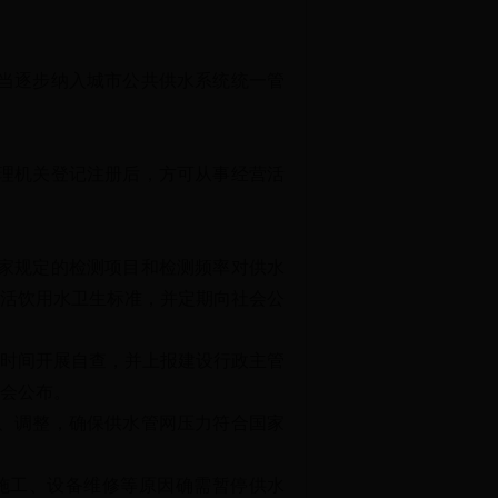
当逐步纳入城市公共供水系统统一管
理机关登记注册后，方可从事经营活
家规定的检测项目和检测频率对供水
生活饮用水卫生标准，并定期向社会公
时间开展自查，并上报建设行政主管
会公布。
、调整，确保供水管网压力符合国家
施工、设备维修等原因确需暂停供水