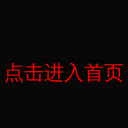
表的，须向城市供水企业提出申请。
，不得擅自批准建设供水水源工程；已建成的供水水源工程应
建设施对外供水的企业，资质审查必须合格，并经工商行政管
以上人民政府建设行政主管部门统一安排供水计划。
点击进入首页
建设施对外供水的企业，应当建立健全水质检测制度，按照国
测设备，对水质进行24小时监测，确保城市供水水质符合国家
发生，供水单位应紧急启动《突发水质事故应急预案》，第一
告市人民政府，并组织专门人员开展调查，调查情况要及时向社
建设施对外供水的企业，应当定期对供水管网进行测压、检漏
自建设施对外供水的企业，应当保持不间断供水。由于工程