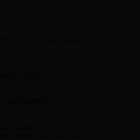
城市公共供水水源开采量的自备水源
政主管部门审核批准。
续。
家有关技术标准和规范。
件。
合格的，不得投入使用。
新改造和新建供水设施，提高城市综