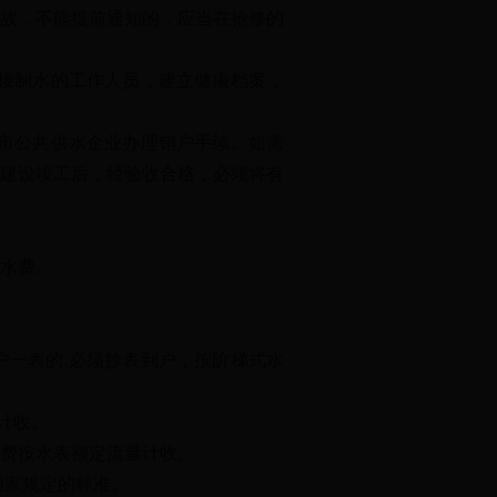
事故，不能提前通知的，应当在抢修的
接制水的工作人员，建立健康档案，
市公共供水企业办理销户手续。如需
建设竣工后，经验收合格，必须将有
水费。
一表的,必须抄表到户，按阶梯式水
计收。
费按水表额定流量计收。
国家规定的标准。