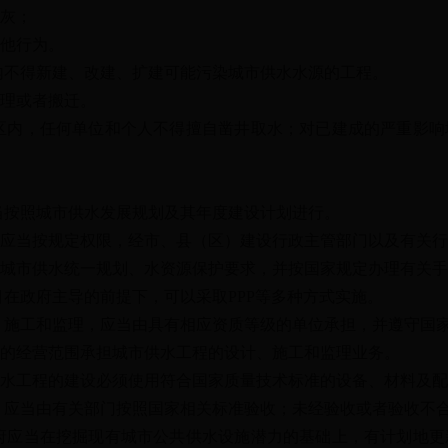
灰；
他行为。
不得新建、改建、扩建可能污染城市供水水源的工程。
理或者搬迁。
内，任何单位和个人不得擅自凿井取水；对已建成的严重影响
按照城市供水发展规划及其年度建设计划进行。
当按规定权限，经市、县（区）建设行政主管部门以及有关行
市供水统一规划、水资源保护要求，并按国家规定办理有关手
政府主导的前提下，可以采取PPP等多种方式实施。
施工和监理，应当由具有相应资质等级的单位承担，并遵守国
经营范围承担城市供水工程的设计、施工和监理业务。
工程的建设必须使用符合国家质量技术标准的设备、材料及配
应当由有关部门按照国家相关标准验收；未经验收或者验收不
应当在挖掘现有城市公共供水设施潜力的基础上，有计划地更