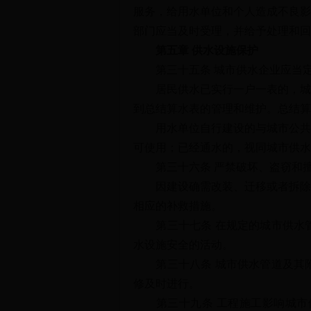
服务，给用水单位和个人造成不良影
部门应当及时受理，并给予处理和回
第五章 供水设施保护
第三十五条 城市供水企业应当定
居民供水已实行一户一表的，城市
到总结算水表的管理和维护。总结算
用水单位自行建设的与城市公共供
可使用；已经通水的，视同城市供水
第三十六条 严禁破坏、盗窃和擅
因建设确需改装、迁移或者拆除城
相应的补救措施。
第三十七条 在规定的城市供水管
水设施安全的活动。
第三十八条 城市供水管道及其附
修及时进行。
第三十九条 工程施工影响城市供