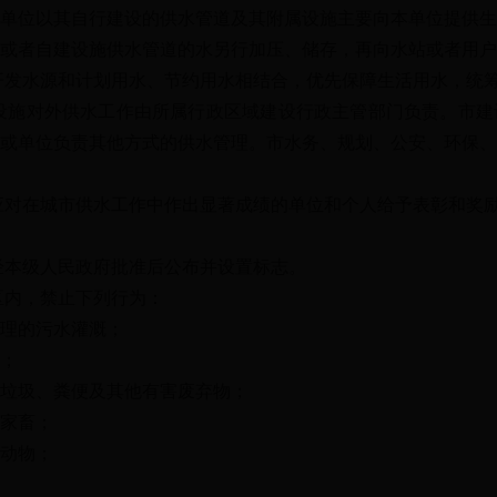
位以其自行建设的供水管道及其附属设施主要向本单位提供生
者自建设施供水管道的水另行加压、储存，再向水站或者用户
发水源和计划用水、节约用水相结合，优先保障生活用水，统筹
施对外供水工作由所属行政区域建设行政主管部门负责。市建
或单位负责其他方式的供水管理。市水务、规划、公安、环保、
对在城市供水工作中作出显著成绩的单位和个人给予表彰和奖
本级人民政府批准后公布并设置标志。
内，禁止下列行为：
理的污水灌溉；
；
垃圾、粪便及其他有害废弃物；
家畜；
动物；