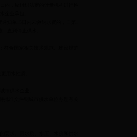
日内，应组织法定的计量机构进行检
水企业承担。
知单15日内未缴纳水费的，自第1
施，直到停止供水。
；符合国家相关技术规范、建设规范
变更用水性质。
城市供水企业。
持批准文件到城市供水单位办理有关
的要求。因水质、水压、水价和供水