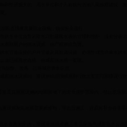
响和经济损失的，用水单位和个人有权向当地人民政府建设、发
复。
期检查维修所属供水设施，确保安全运行。
供水单位负责从取水口到居民水表的管理和维护；没有分表出
水表到用户的供水设施，由产权单位负责。
水管道连接的户外管道及其附属设施，必须经城市自来水供水
企业已经验收合格，由城市供水统一管理。
自拆除、改装、迁移城市供水设施。
市供水设施的，建设单位须报经规划行政主管部门和建设行政
道及其附属设施的地面和地下的安全保护范围内，禁止挖坑取
属设施发生故障需要抢修时，可先行施工，并及时补办有关手
水设施安全的，建设单位或者施工单位应当与城市供水企业