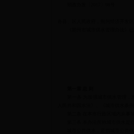
朔政办发〔2017〕98号
各县、区人民政府，朔州经济开发区
《朔州市城市供水管理办法》已经
第一章 总 则
第一条 为加强城市供水管理，发
人民共和国水法》、《城市供水条例
第二条 在本市行政区域内从事城
第三条 本办法所称城市供水是指
城市公共供水，是指城市公共供水