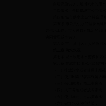
自建设施供水，是指城市的用水单
二次供水，是指将城市公共供水或
第四条 城市供水应当坚持合理开
第五条 市公共供水管理及自建设
共供水工作。市人民政府规定的部门
协同管理城市供水。
第六条 市、县（区）人民政府应
第二章 供水水源
第七条 城市饮用水水源保护区经
第八条 在城市饮用水水源保护区
（一）排放污水或者使用未经处
（二）使用剧毒或者高残留农药
（三）倾倒或者存放工业废渣、
（四）人工养殖或者放养家禽、
（五）使用炸药、毒品捕杀水生
（六）破坏水源保护植被；