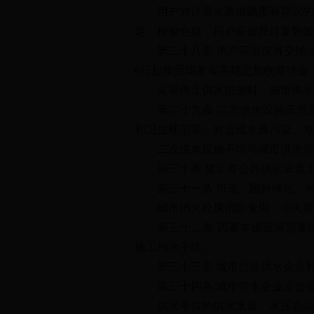
用户对计量水表准确度有异议的，
定。校验合格，用户应按原计量数缴
第二十八条 用户应当按月交纳水费
6日起按照国家有关规定加收滞纳金
采取停止供水措施时，城市供水企
第二十九条 二次供水设施应当安
和卫生规范等。对造成水质污染、危
二次供水设施不得与城市供水管
第三十条 禁止在公共供水管道上
第三十一条 市政、园林绿化、环
城市消火栓属消防专用，非火警不
第三十二条 因基本建设等需要临
施工用水手续。
第三十三条 城市公共供水企业和
第三十四条 城市供水企业应当接
供水单位的供水水质、水压必须符