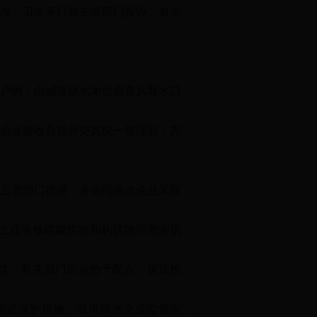
改、卫生等行政主管部门投诉。有关
户的，由城市供水单位负责从取水口
企业验收合格并交其统一管理后，方
主管部门批准，并会同供水企业采取
土或者修建建筑物和构筑物等危害供
续，有关部门应当给予配合，保证抢
商定保护措施，城市供水企业监督实