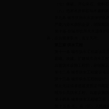
（七）爆破、开山采石、烧制石
（八）危害水质和影响水量的其
第九条 城市饮用水水源保护区内
严重污染水源的企业，须限期治
第十条 在城市饮用水水源保护区
井，应当限量取水，直至关闭。
第三章 供水工程
第十一条 城市供水工程建设应当
新建、改建、扩建城市供水工程应
自建供水设施工程的，必须服从城
第十二条 城市供水工程建设项目在
第十三条 城市供水工程的设计、
禁止无证或者超越资质证书规定的
城市公共供水工程、自建设施供水
第十四条 城市供水工程竣工后，
第十五条 市、县（区）人民政府