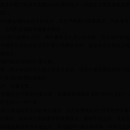
政主管部门批准并提前24小时通知用户；因发生灾害或者紧急
部门。
自建设施对外供水的企业，应当严格执行国家规定，为从事直
，上岗前必须取得健康合格证。
法签订供用水合同，用户要求永久停止供水的，应当及时到城
与城市公共供水企业另行签订供用水合同。建设单位在用水工程
请用水。
装经检定合格的计量水表。
；用水单位和个人拒不分装水表的，按其中最高类别水价计收
门发布的收费标准执行。
户，计量收费。
部位分户安装计量水表，新建居民和现有居民供水已实行一户
改造实行一户一表。
由于其他原因无法抄表计量的，当月水费按前3个月平均用水量
量的，供水单位有权要求其限期改正；逾期不改正的，当月水
自建设施对外供水的企业，应当做到计量水表准确，误差符合