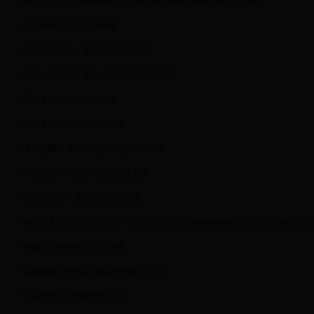
怀仁县红十字会组织到怀仁九中举办应急救护知识普及公益讲座
市住建局全力应对强降雨
市区遭遇暴雨、冰雹等强对流天气
朔州市旅发委开展2017消防安全应急演练
我市多举措应对洪涝灾害
市自来水公司确保安全防汛
专家提醒：洪灾后注意防范肠道传染病
专家提醒：高温天气需警惕热射病
怀仁供电公司紧急组织倒塔抢修
朔州市人民政府办公厅关于印发朔州市社会应急联动服务工作暂行办法的通知
东露天矿加强防洪应急演练
山阴治超工作领导组紧急安排防汛工作
应县全力以赴做好防汛工作