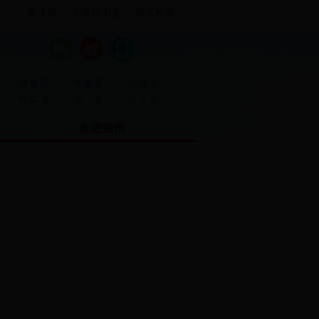
繁体版
无障碍浏览
加入收藏
·
·
朔城区
平鲁区
山阴县
·
·
怀仁县
应 县
右玉县
走进朔州