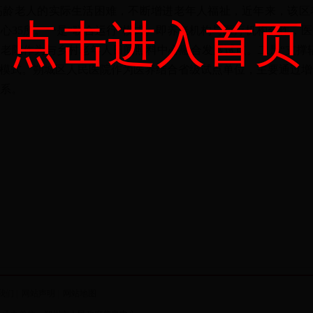
老人的实际生活困难，不断增进老年人福祉，近年来，该区
点击进入首页
心35所。一是“联合运行”模式。即养老机构与医疗机构合作，
老院作为与乡村老年人日间照料中心融合发展试点。二是“支撑
”模式。朔城区人民医院作为医养结合省级试点单位，主要通过
系。
我们
|
网站声明
|
网站地图