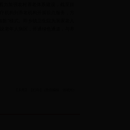
着力加强农村养老体系建设，截至目
医疗机构到养老机构开展驻点服务，方
辐射”模式。即乡镇卫生院为居家老人
增设老年人病区，开通绿色通道，与养
【关闭】
【打印】
(责任编辑：张晓玲)