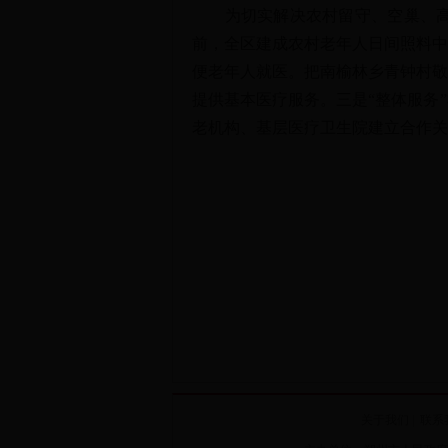
为切实解决农村留守、空巢、高龄
前，全区建成农村老年人日间照料中
便老年人就医。把南榆林乡青钟村敬
提供基本医疗服务。三是“整体服务
老机构、基层医疗卫生院建立合作关
关于我们
|
联系