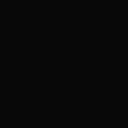
朔州市配合保障中央环境保护督察专栏
全民国家安全教育日
测一测 2017国务院政府工作报告
2017年朔州两会
扶贫信息专栏
农机补贴信息公开专栏
2016年朔州市安全生产月活动专栏
“两学一做”学习教育
社会主义核心价值观
讲文明 树新风
2016年朔州两会
朔州企业服务平台
朔州市工业固废综合利用网上展播