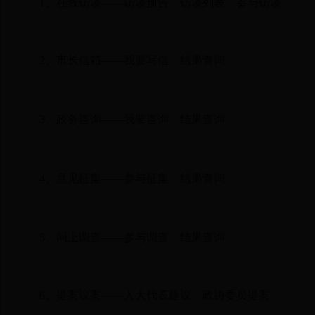
1、
在线访谈
——
访谈预告
访谈列表
参与访谈
2、
市长信箱
——
我要写信
结果查询
3、
政务咨询
——
我要咨询
结果查询
4、
意见征集
——
参与征集
结果查询
5、
网上调查
——
参与调查
结果查询
6、
提案议案
——
人大代表建议
政协委员提案