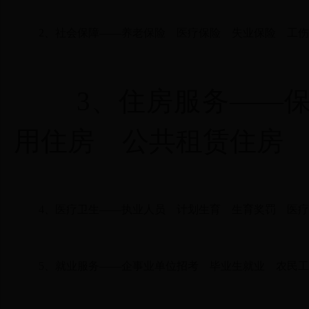
2、
社会保障
——
养老保险
医疗保险
失业保险
工伤
3、
住房服务
——
用住房
公共租赁住房
4、
医疗卫生
——
执业人员
计划生育
生育奖罚
医疗
5、
就业服务
——
企事业单位招考
毕业生就业
农民工