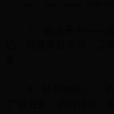
6、
公用事业
——
供水服务
供电服务
燃气服务
供热
7、
企业开办
——
记
前置审批许可
工
多
8、
经营纳税
——
广告业务
合同信用