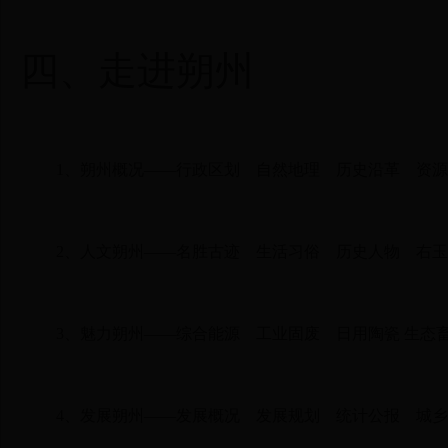
四、
走进朔州
1、
朔州概况
——
行政区划
自然地理
历史沿革
资源
2、
人文朔州
——
名胜古迹
生活习俗
历史人物
右玉
3、
魅力朔州
——
综合能源
工业固废
日用陶瓷
生态
4、
发展朔州
——
发展概况
发展规划
统计公报
城乡