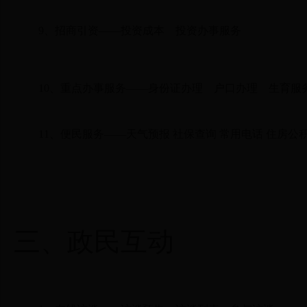
9、
招商引资
——
投资成本
投资办事服务
10、
重点办事服务
——
身份证办理
户口办理
生育服
11、
便民服务
——
天气预报
社保查询
常用电话
住房公
三、
政民互动