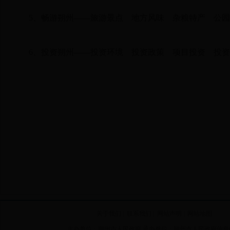
5、
畅游朔州
——
旅游景点
地方风味
杂粮特产
公园
6、
投资朔州
——
投资环境
投资政策
项目投资
投资
关于我们
|
联系我们
|
网站声明
|
网站地图
主办单位：朔州市人民政府 承办单位：朔州市人民政府信息