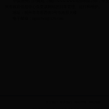
中国朔州门户网站（
http://www.www.020rihua.com
，中文
州市政府信息中心负责该网站的日常管理、运行和维护。
地址：朔州市市府西街3号市政府大楼
电子邮箱：
zgszzfwz@126.com
关于我们
|
联系我们
|
网站声明
|
网站地图