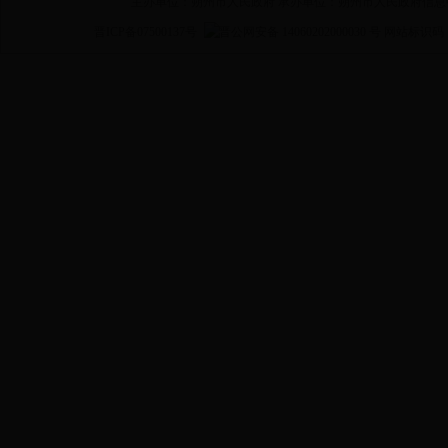
主办单位：朔州市人民政府 承办单位：朔州市人民政府信息
晋ICP备07500137号
晋公网安备 14060202000030 号
网站标识码 14