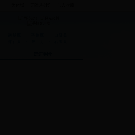
繁体版
无障碍浏览
加入收藏
·
·
朔城区
平鲁区
山阴县
·
·
怀仁县
应 县
右玉县
走进朔州