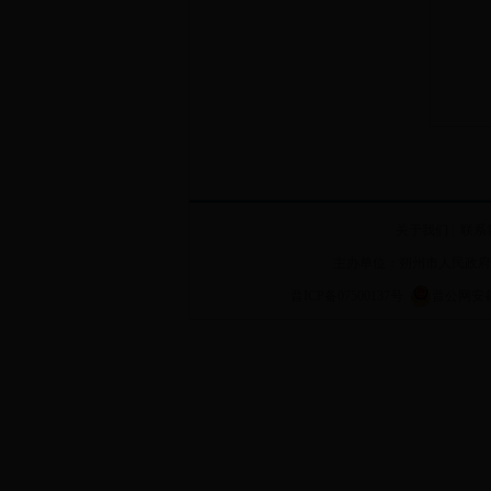
关于我们
|
联系
主办单位：朔州市人民政府
晋ICP备07500137号
晋公网安备 1