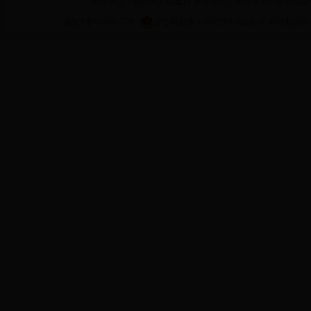
主办单位：朔州市人民政府 承办单位：朔州市人民政府信息
晋ICP备07500137号
晋公网安备 14060202000030 号
网站标识码 14