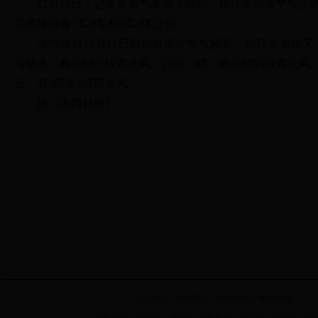
12月17日，记者从省气象局了解到，预计本周冷空气活动频
温度降幅在1℃-3℃和6℃-8℃之间。
省气象台12月17日预报近期冷空气频繁，18日全省晴天，
省晴天，有4级至5级西北风。20日，晴，有4级至5级西北风
云，有4级至5级西北风。
据《山西日报》
关于我们
|
联系我们
|
网站声明
|
网站地图